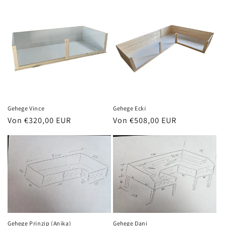
Gehege Vince
Gehege Ecki
Normaler
Von €320,00 EUR
Normaler
Von €508,00 EUR
Preis
Preis
Gehege Prinzip (Anika)
Gehege Dani