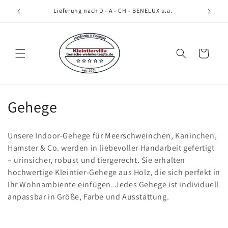
Direkt
zum
Lieferung nach D - A - CH - BENELUX u.a.
Inhalt
Warenkorb
K
Gehege
a
Unsere Indoor-Gehege für Meerschweinchen, Kaninchen,
t
Hamster & Co. werden in liebevoller Handarbeit gefertigt
– urinsicher, robust und tiergerecht. Sie erhalten
e
hochwertige Kleintier-Gehege aus Holz, die sich perfekt in
g
Ihr Wohnambiente einfügen. Jedes Gehege ist individuell
anpassbar in Größe, Farbe und Ausstattung.
o
r