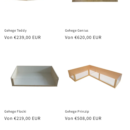
Gehege Teddy
Gehege Genius
Normaler
Von €239,00 EUR
Normaler
Von €620,00 EUR
Preis
Preis
Gehege Flocki
Gehege Prinzip
Normaler
Von €219,00 EUR
Normaler
Von €508,00 EUR
Preis
Preis