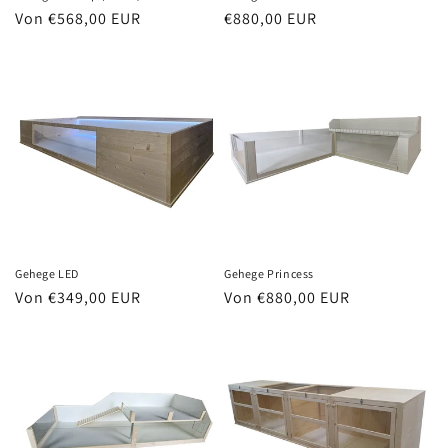
Normaler
Von €568,00 EUR
Normaler
€880,00 EUR
Preis
Preis
Gehege LED
Gehege Princess
Normaler
Von €349,00 EUR
Normaler
Von €880,00 EUR
Preis
Preis