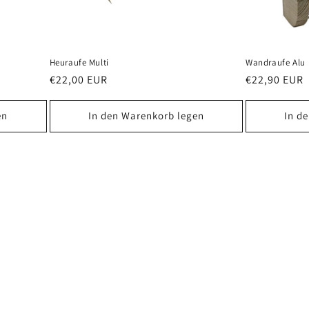
Heuraufe Multi
Wandraufe Alu
Normaler
€22,00 EUR
Normaler
€22,90 EUR
Preis
Preis
en
In den Warenkorb legen
In d