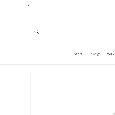
Direkt
zum
Inhalt
Start
Gehege
Voli
Zu
Produktinformationen
springen