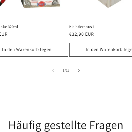
änke 320ml
Kleintierhaus L
ler
 EUR
Normaler
€32,90 EUR
Preis
In den Warenkorb legen
In den Warenkorb leg
von
1
/
11
Häufig gestellte Fragen