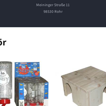
Meininger Straße 11
98530 Rohr
ör