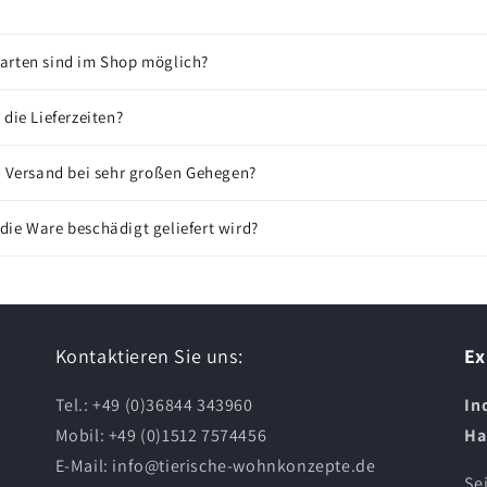
arten sind im Shop möglich?
 die Lieferzeiten?
r Versand bei sehr großen Gehegen?
ie Ware beschädigt geliefert wird?
Kontaktieren Sie uns:
Ex
Tel.: +49 (0)36844 343960
In
Mobil: +49 (0)1512 7574456
Ha
E-Mail:
info@tierische-wohnkonzepte.de
Se