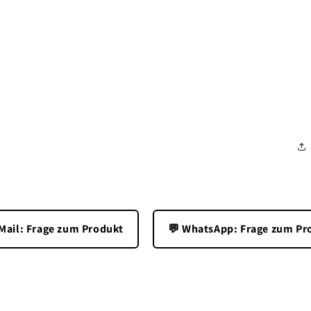
3
in
Modal
öffnen
-Mail: Frage zum Produkt
💬 WhatsApp: Frage zum Pr