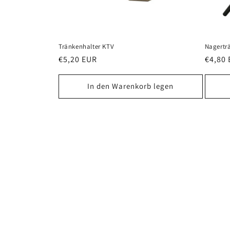
Tränkenhalter KTV
Nagertr
Normaler
€5,20 EUR
Norma
€4,80
Preis
Preis
In den Warenkorb legen