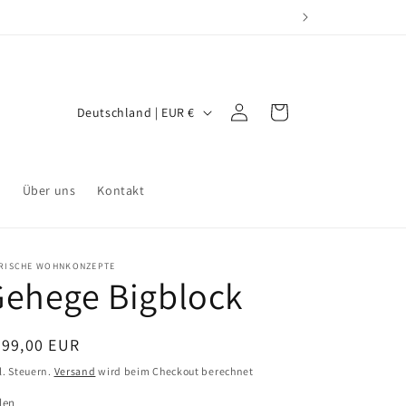
L
Einloggen
Warenkorb
Deutschland | EUR €
a
n
d
r
Über uns
Kontakt
/
R
ERISCHE WOHNKONZEPTE
e
Gehege Bigblock
g
i
ormaler
999,00 EUR
o
eis
l. Steuern.
Versand
wird beim Checkout berechnet
n
len