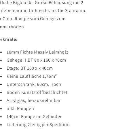
thalie Bigblock -
Große Behausung mit 2
ufebenenund Unterschrank für Stauraum.
r Clou: Rampe vom Gehege zum
mmerboden
rkmale:
18mm Fichte Massiv Leimholz
Gehege: HBT
80 x 160 x 70cm
Etage: BT
160 x x 40cm
Reine Lauffläche
1,76m²
Unterschrank:
60cm.
Hoch
Böden Kunststoffbeschichtet
Acrylglas, herausnehmbar
inkl. Rampen
140cm Rampe m. Geländer
Lieferung 2teilig per Spedition