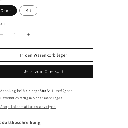
Ohne
Mit
zahl
Verringere
Erhöhe
die
die
Menge
Menge
für
für
In den Warenkorb legen
Gehege
Gehege
Bigblock
Bigblock
Jetzt zum Checkout
Abholung bei
Meininger Straße 11
verfügbar
Gewöhnlich fertig in 5 oder mehr Tagen
Shop-Informationen anzeigen
oduktbeschreibung