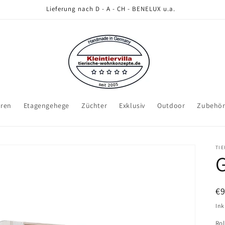
Lieferung nach D - A - CH - BENELUX u.a.
eren
Etagengehege
Züchter
Exklusiv
Outdoor
Zubehö
TI
N
€
Pr
Ink
Rol