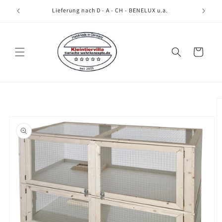
Direkt
zum
Lieferung nach D - A - CH - BENELUX u.a.
Inhalt
Warenkorb
oduktinformationen
ringen