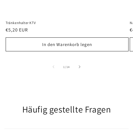
Tränkenhalter KTV
N
Normaler
€5,20 EUR
N
€
Preis
P
In den Warenkorb legen
von
1
/
14
Häufig gestellte Fragen