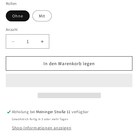
Rollen
Ohne
Mit
Anzahl
Verringere
Erhöhe
die
die
Menge
Menge
für
für
In den Warenkorb legen
Gehege
Gehege
Kiara
Kiara
Abholung bei
Meininger Straße 11
verfügbar
Gewöhnlich fertig in 5 oder mehr Tagen
Shop-Informationen anzeigen