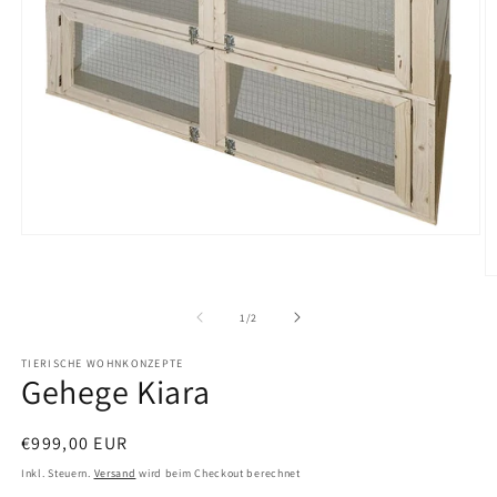
Medien
1
in
M
Modal
2
öffnen
in
von
1
/
2
M
ö
TIERISCHE WOHNKONZEPTE
Gehege Kiara
Normaler
€999,00 EUR
Preis
Inkl. Steuern.
Versand
wird beim Checkout berechnet