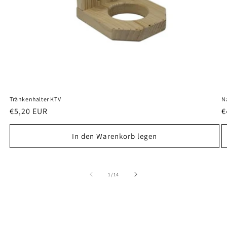
Tränkenhalter KTV
N
Normaler
€5,20 EUR
N
€
Preis
P
In den Warenkorb legen
von
1
/
14