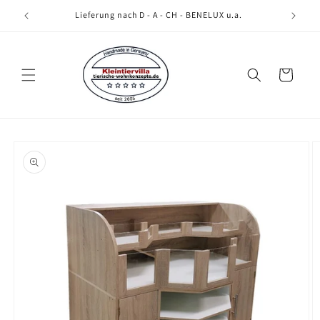
Direkt
zum
Lieferung nach D - A - CH - BENELUX u.a.
Inhalt
Warenkorb
oduktinformationen
ringen