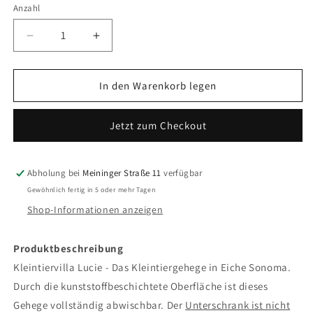
Anzahl
Verringere
Erhöhe
die
die
Menge
Menge
für
für
In den Warenkorb legen
Gehege
Gehege
Lucie
Lucie
Jetzt zum Checkout
Abholung bei
Meininger Straße 11
verfügbar
Gewöhnlich fertig in 5 oder mehr Tagen
Shop-Informationen anzeigen
Produktbeschreibung
Kleintiervilla Lucie - Das Kleintiergehege in Eiche Sonoma.
Durch die kunststoffbeschichtete Oberfläche ist dieses
Gehege vollständig abwischbar. Der
Unterschrank ist nicht