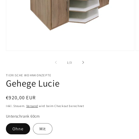
Medien
M
1
2
in
in
von
1
/
3
Modal
M
öffnen
ö
TIERISCHE WOHNKONZEPTE
Gehege Lucie
Normaler
€920,00 EUR
Preis
Inkl. Steuern.
Versand
wird beim Checkout berechnet
Unterschrank 60cm
Ohne
Mit