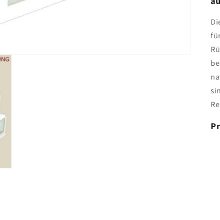
au
Di
fü
Rü
be
na
si
Re
Pr