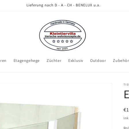
Lieferung nach D - A - CH - BENELUX u.a.
eren
Etagengehege
Züchter
Exklusiv
Outdoor
Zubehö
TI
E
N
€1
Pr
Ink
Rol