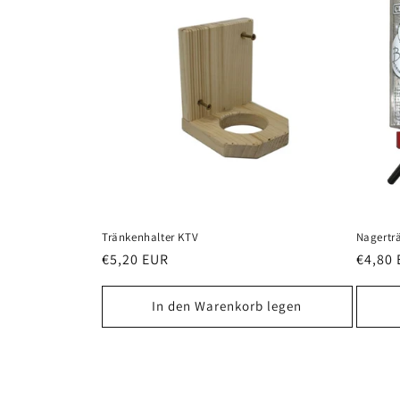
Tränkenhalter KTV
Nagertr
Normaler
€5,20 EUR
Norma
€4,80
Preis
Preis
In den Warenkorb legen