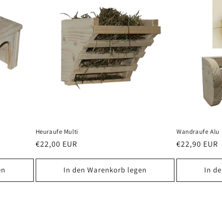
Heuraufe Multi
Wandraufe Alu
Normaler
€22,00 EUR
Normaler
€22,90 EUR
Preis
Preis
en
In den Warenkorb legen
In d