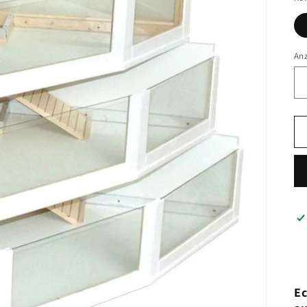
An
Ec