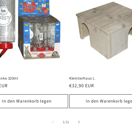
änke 320ml
Kleintierhaus L
ler
 EUR
Normaler
€32,90 EUR
Preis
In den Warenkorb legen
In den Warenkorb leg
von
1
/
11