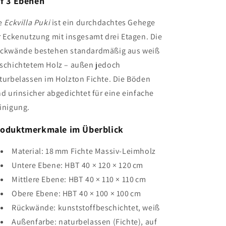
f 3 Ebenen
e
Eckvilla Puki
ist ein durchdachtes Gehege
r Eckenutzung mit insgesamt drei Etagen. Die
ckwände bestehen standardmäßig aus weiß
schichtetem Holz – außen jedoch
turbelassen im Holzton Fichte. Die Böden
nd urinsicher abgedichtet für eine einfache
inigung.
oduktmerkmale im Überblick
Material: 18 mm Fichte Massiv-Leimholz
Untere Ebene: HBT 40 × 120 × 120 cm
Mittlere Ebene: HBT 40 × 110 × 110 cm
Obere Ebene: HBT 40 × 100 × 100 cm
Rückwände: kunststoffbeschichtet, weiß
Außenfarbe: naturbelassen (Fichte), auf