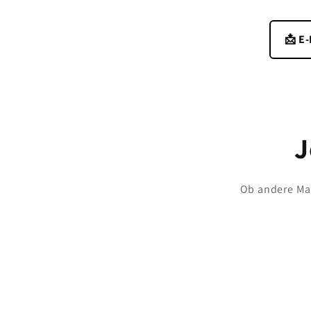
📩 E
J
Ob andere Maß