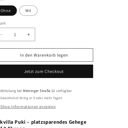
Ohne
Mit
zahl
Verringere
Erhöhe
die
die
Menge
Menge
für
für
In den Warenkorb legen
Eckvilla
Eckvilla
Puki
Puki
Jetzt zum Checkout
Abholung bei
Meininger Straße 11
verfügbar
Gewöhnlich fertig in 5 oder mehr Tagen
Shop-Informationen anzeigen
kvilla Puki – platzsparendes Gehege