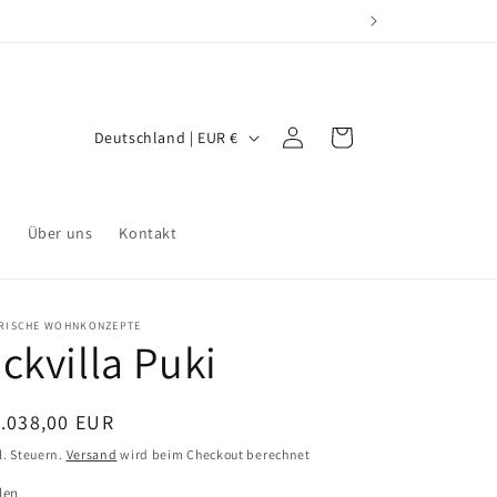
L
Einloggen
Warenkorb
Deutschland | EUR €
a
n
d
r
Über uns
Kontakt
/
R
ERISCHE WOHNKONZEPTE
e
ckvilla Puki
g
i
ormaler
.038,00 EUR
o
eis
l. Steuern.
Versand
wird beim Checkout berechnet
n
len