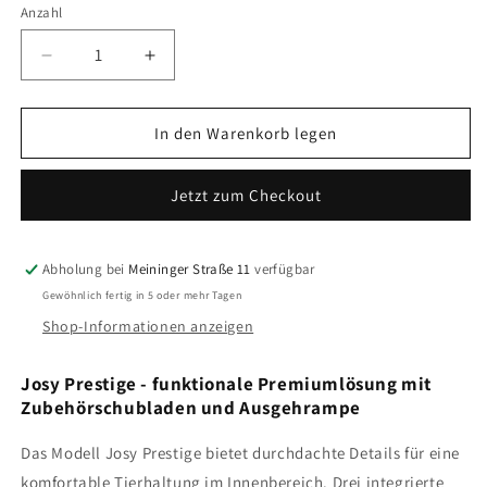
Anzahl
Verringere
Erhöhe
die
die
Menge
Menge
für
für
In den Warenkorb legen
Josy
Josy
Prestige
Prestige
Jetzt zum Checkout
Abholung bei
Meininger Straße 11
verfügbar
Gewöhnlich fertig in 5 oder mehr Tagen
Shop-Informationen anzeigen
Josy Prestige - funktionale Premiumlösung mit
Zubehörschubladen und Ausgehrampe
Das Modell Josy Prestige bietet durchdachte Details für eine
komfortable Tierhaltung im Innenbereich. Drei integrierte