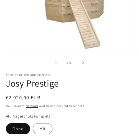
Medien
M
1
2
in
in
von
1
/
3
Modal
M
öffnen
ö
TIERISCHE WOHNKONZEPTE
Josy Prestige
Normaler
€2.020,00 EUR
Preis
Inkl. Steuern.
Versand
wird beim Checkout berechnet
Alu Nageschutz komplett
Ohne
Mit