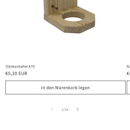
Tränkenhalter KTV
N
Normaler
€5,20 EUR
N
€
Preis
P
In den Warenkorb legen
von
1
/
14