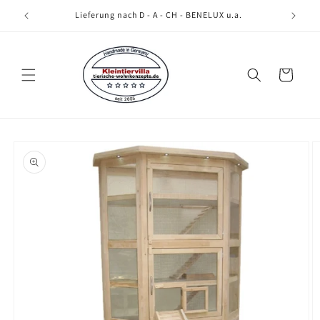
Direkt
zum
Lieferung nach D - A - CH - BENELUX u.a.
Inhalt
Warenkorb
oduktinformationen
ringen