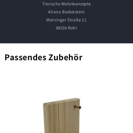
Tierische Wohnkonzepte
Aliona Bieberstein
Meininger Straße 11
98530 Rohr
Passendes Zubehör