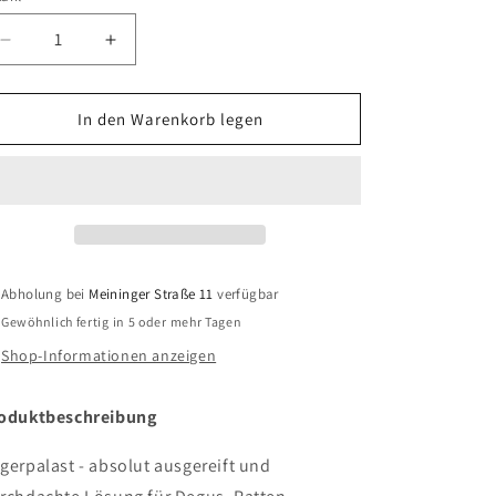
Verringere
Erhöhe
die
die
Menge
Menge
für
für
In den Warenkorb legen
Nagerpalast
Nagerpalast
Abholung bei
Meininger Straße 11
verfügbar
Gewöhnlich fertig in 5 oder mehr Tagen
Shop-Informationen anzeigen
oduktbeschreibung
gerpalast - absolut ausgereift und