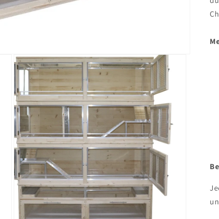
du
Ch
Me
Be
Je
un