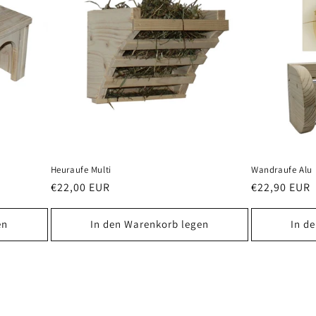
Heuraufe Multi
Wandraufe Alu
Normaler
€22,00 EUR
Normaler
€22,90 EUR
Preis
Preis
en
In den Warenkorb legen
In d