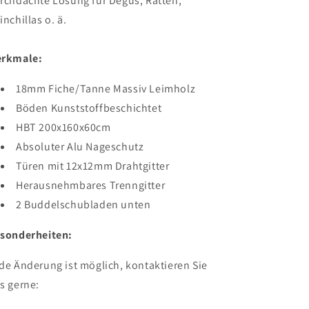
rchdachte Lösung für Degus, Ratten,
inchillas o. ä.
rkmale:
18mm Fiche/Tanne Massiv Leimholz
Böden Kunststoffbeschichtet
HBT 200x160x60cm
Absoluter Alu Nageschutz
Türen mit 12x12mm Drahtgitter
Herausnehmbares Trenngitter
2 Buddelschubladen unten
sonderheiten:
de Änderung ist möglich, kontaktieren Sie
s gerne: