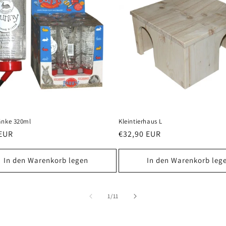
änke 320ml
Kleintierhaus L
ler
 EUR
Normaler
€32,90 EUR
Preis
In den Warenkorb legen
In den Warenkorb leg
von
1
/
11