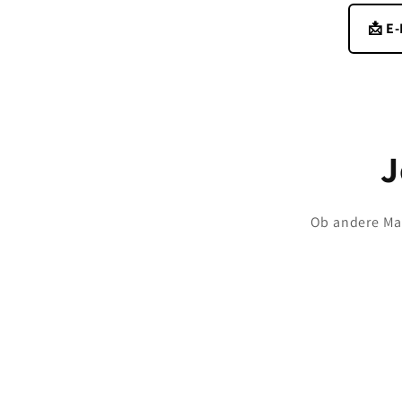
📩 E
J
Ob andere Maß