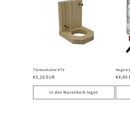
Tränkenhalter KTV
Nagertr
Normaler
€5,20 EUR
Norma
€4,80
Preis
Preis
In den Warenkorb legen