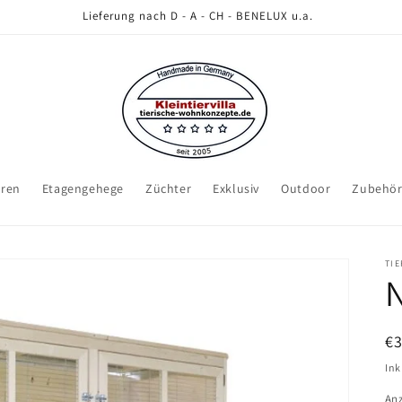
Lieferung nach D - A - CH - BENELUX u.a.
eren
Etagengehege
Züchter
Exklusiv
Outdoor
Zubehö
TI
N
N
€3
Pr
Ink
An