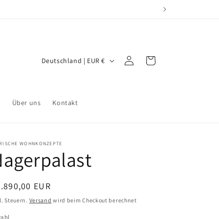
L
Einloggen
Warenkorb
Deutschland | EUR €
a
n
d
r
Über uns
Kontakt
/
R
ERISCHE WOHNKONZEPTE
e
agerpalast
g
i
ormaler
.890,00 EUR
o
eis
l. Steuern.
Versand
wird beim Checkout berechnet
n
zahl