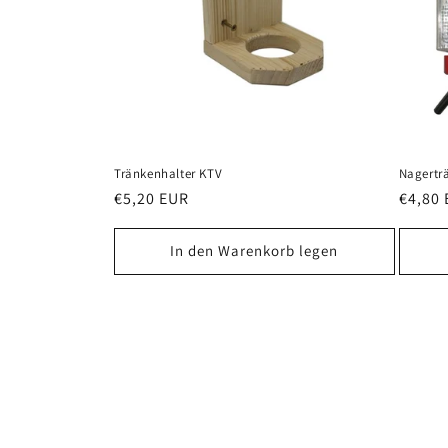
Tränkenhalter KTV
Nagertr
Normaler
€5,20 EUR
Norma
€4,80
Preis
Preis
In den Warenkorb legen