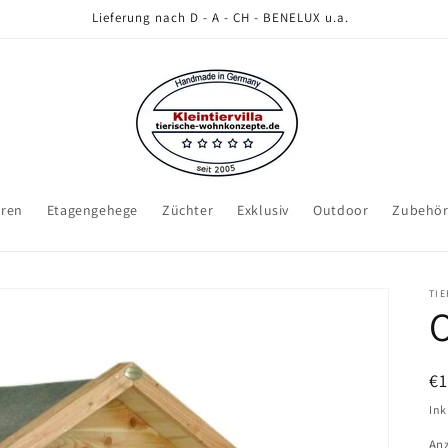
Lieferung nach D - A - CH - BENELUX u.a.
eren
Etagengehege
Züchter
Exklusiv
Outdoor
Zubehö
TI
O
N
€1
Pr
Ink
An