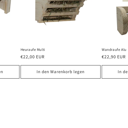
Heuraufe Multi
Wandraufe Alu
Normaler
€22,00 EUR
Normaler
€22,90 EUR
Preis
Preis
en
In den Warenkorb legen
In d