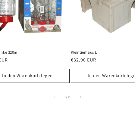
änke 320ml
Kleintierhaus L
ler
 EUR
Normaler
€32,90 EUR
Preis
In den Warenkorb legen
In den Warenkorb leg
von
1
/
11