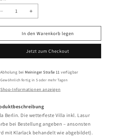
Verringere
Erhöhe
die
die
Menge
Menge
für
für
In den Warenkorb legen
Outdoorvilla
Outdoorvilla
Berlin
Berlin
Jetzt zum Checkout
Abholung bei
Meininger Straße 11
verfügbar
Gewöhnlich fertig in 5 oder mehr Tagen
Shop-Informationen anzeigen
oduktbeschreibung
lla Berlin. Die wetterfeste Villa inkl. Lasur
arbe bei Bestellung angeben – ansonsten
rd mit Klarlack behandelt wie abgebildet).