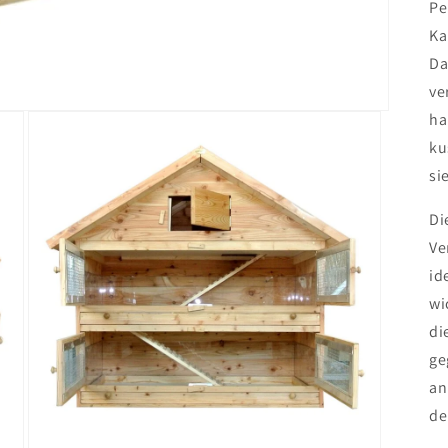
Pe
Ka
Da
ve
ha
ku
si
Di
Ve
id
wi
di
ge
an
de