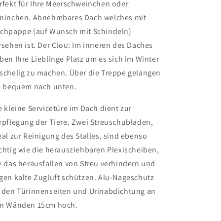
rfekt für Ihre Meerschweinchen oder
ninchen. Abnehmbares Dach welches mit
chpappe (auf Wunsch mit Schindeln)
rsehen ist. Der Clou: Im inneren des Daches
ben Ihre Lieblinge Platz um es sich im Winter
schelig zu machen. Über die Treppe gelangen
e bequem nach unten.
e kleine Servicetüre im Dach dient zur
rpflegung der Tiere. Zwei Streuschubladen,
eal zur Reinigung des Stalles, sind ebenso
chtig wie die herausziehbaren Plexischeiben,
e das herausfallen von Streu verhindern und
gen kalte Zugluft schützen. Alu-Nageschutz
 den Türinnenseiten und Urinabdichtung an
n Wänden 15cm hoch.