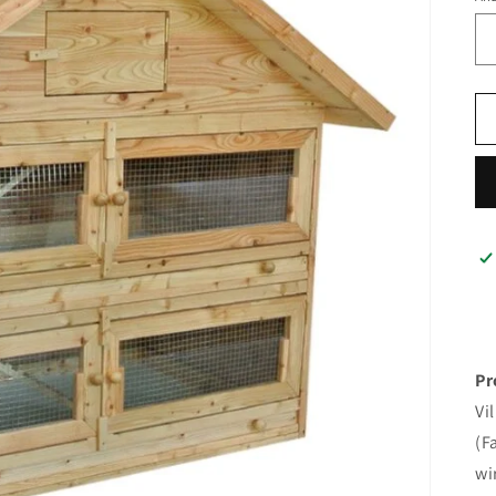
Pr
Vi
(F
wi