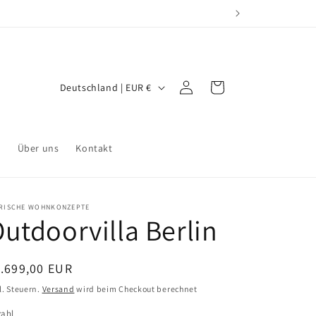
L
Einloggen
Warenkorb
Deutschland | EUR €
a
n
d
r
Über uns
Kontakt
/
R
ERISCHE WOHNKONZEPTE
e
utdoorvilla Berlin
g
i
ormaler
.699,00 EUR
o
eis
l. Steuern.
Versand
wird beim Checkout berechnet
n
zahl