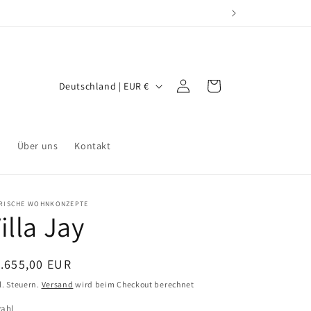
L
Einloggen
Warenkorb
Deutschland | EUR €
a
n
d
r
Über uns
Kontakt
/
R
ERISCHE WOHNKONZEPTE
e
illa Jay
g
i
ormaler
.655,00 EUR
o
eis
l. Steuern.
Versand
wird beim Checkout berechnet
n
zahl