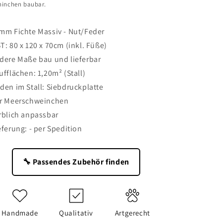
ninchen baubar.
mm Fichte Massiv - Nut/Feder
T: 80 x 120 x 70cm (inkl. Füße)
dere Maße bau und lieferbar
ufflächen: 1,20m² (Stall)
den im Stall: Siebdruckplatte
r Meerschweinchen
rblich anpassbar
eferung: - per Spedition
🔧 Passendes Zubehör finden
Handmade
Qualitativ
Artgerecht