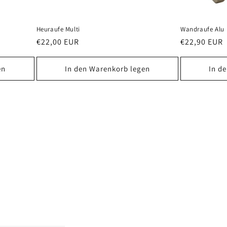
Heuraufe Multi
Wandraufe Alu
Normaler
€22,00 EUR
Normaler
€22,90 EUR
Preis
Preis
en
In den Warenkorb legen
In d