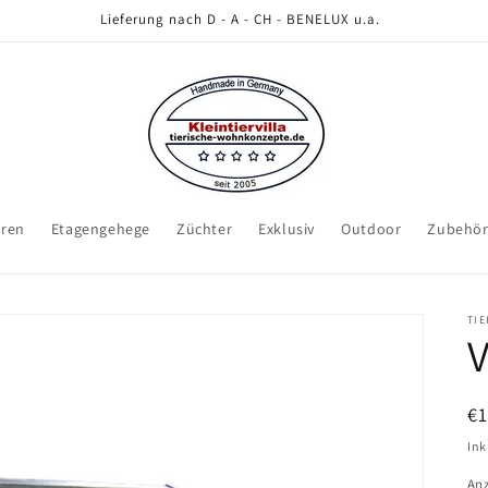
Lieferung nach D - A - CH - BENELUX u.a.
eren
Etagengehege
Züchter
Exklusiv
Outdoor
Zubehö
TI
V
N
€1
Pr
Ink
An