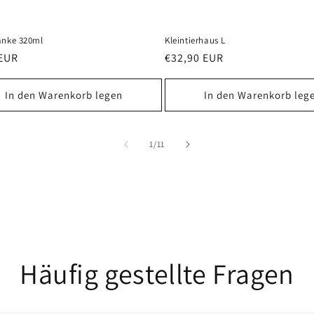
änke 320ml
Kleintierhaus L
ler
 EUR
Normaler
€32,90 EUR
Preis
In den Warenkorb legen
In den Warenkorb leg
von
1
/
11
Häufig gestellte Fragen