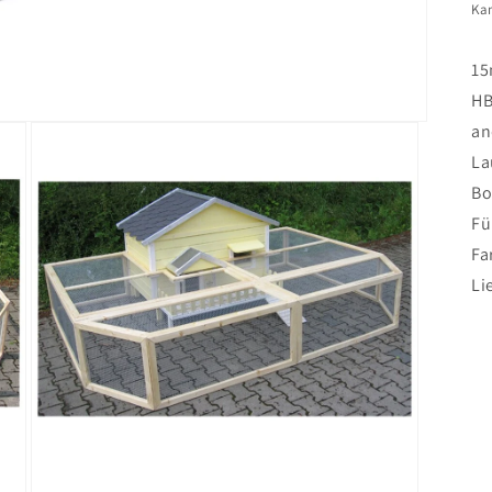
Ka
15
HB
an
La
Bo
Fü
Fa
Li