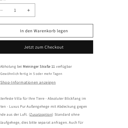
Verringere
Erhöhe
die
die
Menge
Menge
für
für
In den Warenkorb legen
Villa
Villa
Jay
Jay
Jetzt zum Checkout
Abholung bei
Meininger Straße 11
verfügbar
Gewöhnlich fertig in 5 oder mehr Tagen
Shop-Informationen anzeigen
terfeste Villa für Ihre Tiere - Absoluter Blickfang im
rten - Luxus Pur Außengehege mit Abdeckung gegen
nde aus der Luft. (
Zusatzoption
) Standard ohne
laufgehege, dies bitte separat anfragen. Auch für