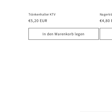
Tränkenhalter KTV
Nagertr
Normaler
€5,20 EUR
Norma
€4,80
Preis
Preis
In den Warenkorb legen