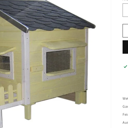
Wet
Ga
Fei
Aus