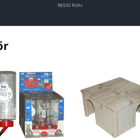
98530 Rohr
ör